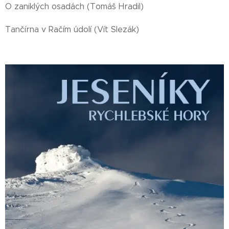
O zaniklých osadách (Tomáš Hradil)
Tančírna v Račím údolí (Vít Slezák)