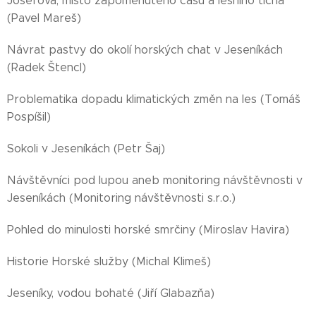
Josefová, místo zapomenutého času a lesního ticha
(Pavel Mareš)
Návrat pastvy do okolí horských chat v Jeseníkách
(Radek Štencl)
Problematika dopadu klimatických změn na les (Tomáš
Pospíšil)
Sokoli v Jeseníkách (Petr Šaj)
Návštěvníci pod lupou aneb monitoring návštěvnosti v
Jeseníkách (Monitoring návštěvnosti s.r.o.)
Pohled do minulosti horské smrčiny (Miroslav Havira)
Historie Horské služby (Michal Klimeš)
Jeseníky, vodou bohaté (Jiří Glabazňa)